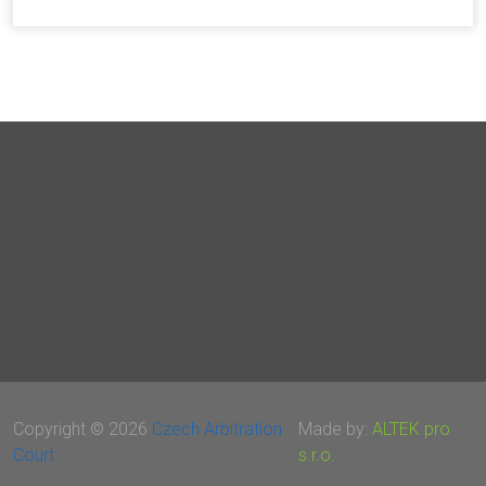
Copyright © 2026
Czech Arbitration
Made by:
ALTEK pro
Court
s.r.o.