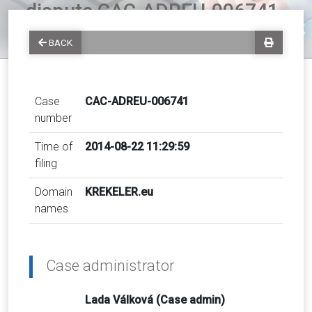
dispute CAC-ADREU-006741
BACK
Case
CAC-ADREU-006741
number
Time of
2014-08-22 11:29:59
filing
Domain
KREKELER.eu
names
Case administrator
Lada Válková (Case admin)