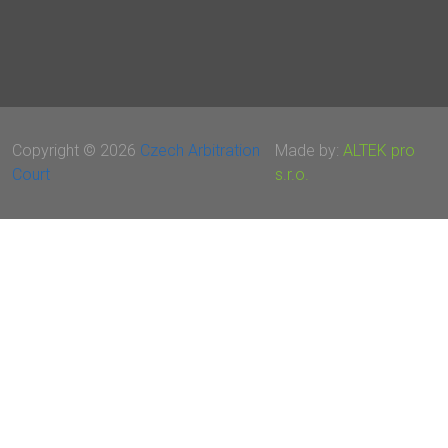
Copyright © 2026
Czech Arbitration
Made by:
ALTEK pro
Court
s.r.o.