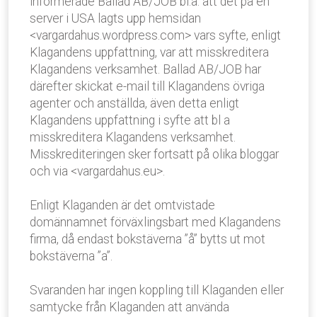
informerade Ballad AB/JOB bl.a. att det på en
server i USA lagts upp hemsidan
<vargardahus.wordpress.com> vars syfte, enligt
Klagandens uppfattning, var att misskreditera
Klagandens verksamhet. Ballad AB/JOB har
därefter skickat e-mail till Klagandens övriga
agenter och anställda, även detta enligt
Klagandens uppfattning i syfte att bl a
misskreditera Klagandens verksamhet.
Misskrediteringen sker fortsatt på olika bloggar
och via <vargardahus.eu>.
Enligt Klaganden är det omtvistade
domännamnet förväxlingsbart med Klagandens
firma, då endast bokstäverna ”å” bytts ut mot
bokstäverna ”a”.
Svaranden har ingen koppling till Klaganden eller
samtycke från Klaganden att använda