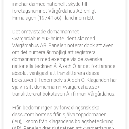
innehar därmed nationellt skydd till
företagsnamnet Vårgårdahus AB enligt
Firmalagen (1974:156) i land inom EU.
Det omtvistade domännamnet
<vargardahus.eu> är inte identiskt med
Vårgårdahus AB. Panelen noterar dock att även
om det numera är möjligt att registrera
domännamn med exempelvis de svenska
nationella tecknen Å, Ä och Ö, är det fortfarande
absolut vanligast att translitterera dessa
bokstäver till exempelvis A och O. Klaganden har
själv, i sitt domännamn <vargardahus.se>
translitterarat bokstaven Å i firman Vårgårdahus.
Från bedömningen av förväxlingsrisk ska
dessutom bortses från själva toppdomänen
(.eu), liksom från Klagandens bolagsbeteckning
(AB). Panelen drar slutsatsen att <vargardahus>