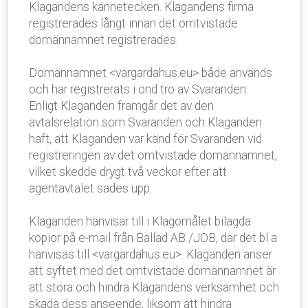
Klagandens kännetecken. Klagandens firma
registrerades långt innan det omtvistade
domännamnet registrerades.
Domännamnet <vargardahus.eu> både används
och har registrerats i ond tro av Svaranden.
Enligt Klaganden framgår det av den
avtalsrelation som Svaranden och Klaganden
haft, att Klaganden var känd för Svaranden vid
registreringen av det omtvistade domännamnet,
vilket skedde drygt två veckor efter att
agentavtalet sades upp.
Klaganden hänvisar till i Klagomålet bilagda
kopior på e-mail från Ballad AB /JOB, där det bl a
hänvisas till <vargardahus.eu>. Klaganden anser
att syftet med det omtvistade domännamnet är
att störa och hindra Klagandens verksamhet och
skada dess anseende, liksom att hindra