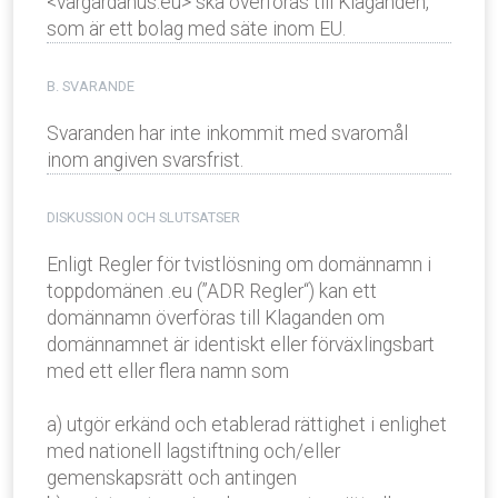
<vargardahus.eu> ska överföras till Klaganden,
som är ett bolag med säte inom EU.
B. SVARANDE
Svaranden har inte inkommit med svaromål
inom angiven svarsfrist.
DISKUSSION OCH SLUTSATSER
Enligt Regler för tvistlösning om domännamn i
toppdomänen .eu (”ADR Regler“) kan ett
domännamn överföras till Klaganden om
domännamnet är identiskt eller förväxlingsbart
med ett eller flera namn som
a) utgör erkänd och etablerad rättighet i enlighet
med nationell lagstiftning och/eller
gemenskapsrätt och antingen