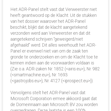
Het ADR-Panel stelt vast dat Verweerster niet
heeft geantwoord op de Klacht. Uit de stukken
van het dossier waarover het ADR-Panel
beschikt, blijkt dat de klacht aangetekend
verzonden werd aan Verweerster en dat dit
aangetekend schrijven “geweigerd/niet
afgehaald” werd. Dit alles weerhoudt het ADR-
Panel er evenwel niet van om de zaak ten
gronde te onderzoeken en om de Klacht toe te
kennen indien aan de voorwaarden voldaan is
(Zie o.a. ADR-zaken Nr. 1852 (<airis.eu>), Nr. 982
(<smartmachine.eu>), Nr. 1693
(<gastrojobs.eu>), Nr. 4127 (<iprospect.eu>)).
Vervolgens stelt het ADR-Panel vast dat
Microsoft Corporation ermee akkoord gaat dat
de Domeinnaam aan Microsoft BV zou worden
overgedragen. Deze laatste is een 100%