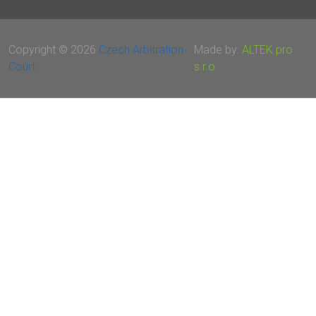
Copyright © 2026
Czech Arbitration
Made by:
ALTEK pro
Court
s.r.o.