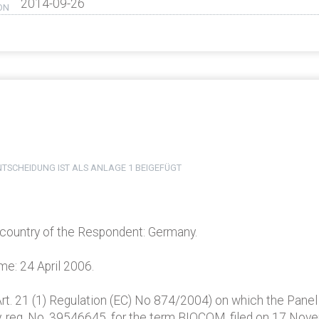
2014-09-26
ON
TSCHEIDUNG IST ALS ANLAGE 1 BEIGEFÜGT
, country of the Respondent: Germany.
ame: 24 April 2006.
(Art. 21 (1) Regulation (EC) No 874/2004) on which the Panel
y, reg. No. 39546645, for the term BIOCOM, filed on 17 Nov