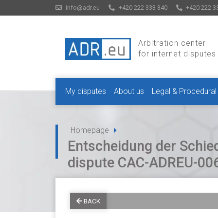
info@adr.eu
+420 222 333 340
+420 222 3
Arbitration center
for internet disputes
My disputes
About us
Legal & Procedural
Homepage
Entscheidung der Schie
dispute CAC-ADREU-00
BACK