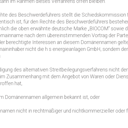
ann im Rahmen dieses Verfahrens offen bleiben.
hte des Beschwerdeführers stellt die Schiedskommission f
tisch ist, für den Rechte des Beschwerdeführers bestehen
ämlich die oben erwähnte deutsche Marke „BIOCOM“ sowie 
Domainname nach dem übereinstimmenden Vortrag der Parte
te oder berechtigte Interessen an diesem Domänennamen gel
omaininhaber nicht die h s energieanlagen GmbH, sondern 
s
digung des alternativen Streitbeilegungsverfahrens nicht
im Zusammenhang mit dem Angebot von Waren oder Dienst
roffen hat,
em Domänennamen allgemein bekannt ist, oder
men nicht in rechtmäßiger und nichtkommerzieller oder fa