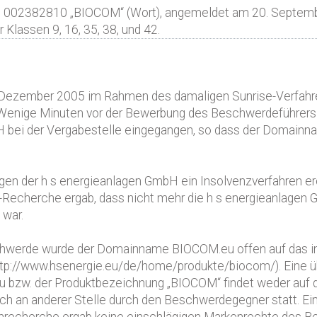
. 002382810 „BIOCOM“ (Wort), angemeldet am 20. Septembe
Klassen 9, 16, 35, 38, und 42.
 Dezember 2005 im Rahmen des damaligen Sunrise-Verfahre
ige Minuten vor der Bewerbung des Beschwerdeführers w
 bei der Vergabestelle eingegangen, so dass der Domainna
n der h s energieanlagen GmbH ein Insolvenzverfahren erö
Recherche ergab, dass nicht mehr die h s energieanlagen
war.
chwerde wurde der Domainname BIOCOM.eu offen auf das in
ttp://www.hsenergie.eu/de/home/produkte/biocom/). Eine ü
zw. der Produktbezeichnung „BIOCOM“ findet weder auf 
och an anderer Stelle durch den Beschwerdegegner statt.