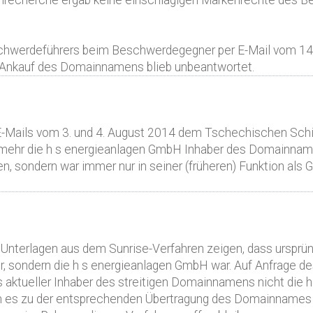
nrecherche ergab keine einschlägigen Markenrechte des 
chwerdeführers beim Beschwerdegegner per E-Mail vom 14. 
s Ankauf des Domainnamens blieb unbeantwortet.
E-Mails vom 3. und 4. August 2014 dem Tschechischen Schi
elmehr die h s energieanlagen GmbH Inhaber des Domainnamen
ndern war immer nur in seiner (früheren) Funktion als Ge
Unterlagen aus dem Sunrise-Verfahren zeigen, dass urspr
 sondern die h s energieanlagen GmbH war. Auf Anfrage d
ss aktueller Inhaber des streitigen Domainnamens nicht die
 es zu der entsprechenden Übertragung des Domainnames 