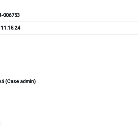
-006753
 11:15:24
vá (Case admin)
G