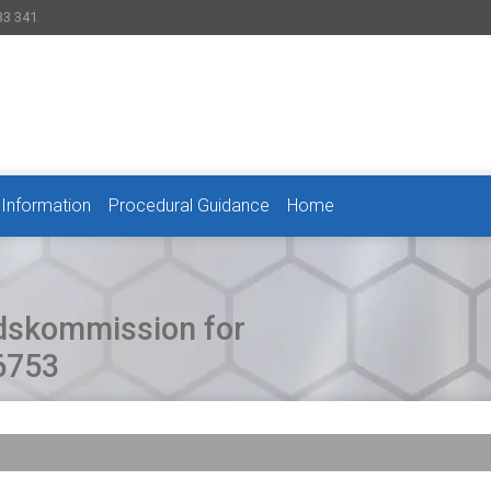
33 341
 Information
Procedural Guidance
Home
dskommission for
6753