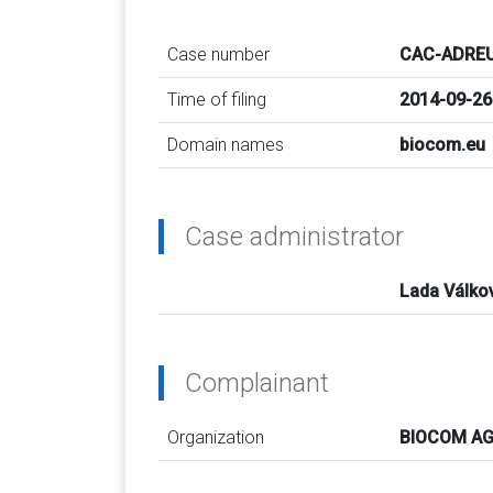
Case number
CAC-ADREU
Time of filing
2014-09-26
Domain names
biocom.eu
Case administrator
Lada Válko
Complainant
Organization
BIOCOM A