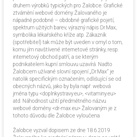
druhem výrobků typických pro Žalobce. Grafické
ztvárnění webové domény Žalovaného je
nápadně podobné – obdobné grafické pojetí,
spektrum užitých barev, výrazný nápis Dr.Max,
symbolika lékařského kříže atp. Zákazník
(spotřebitel) tak může být uveden v omyl o tom,
komu jím navštívené internetové stránky, resp.
internetový obchod patří, a se kterým
podnikatelem kupní smlouvu uzavírá. Nadto
Žalobcem užívané slovní spojení „Dr.Max“ je
natolik specifickým označením, odlišující se od
obecných názvů, jako by byla např. webová
jména typu <doplnkystravy.eu>, <vitaminy.eu>
atd. Náhodnost užití předmětného názvu
webové domény <dr-max.eu> Žalovaným je z
tohoto důvodu dle Žalobce vyloučena.
Žalobce vyzval dopisem ze dne 18.6.2019