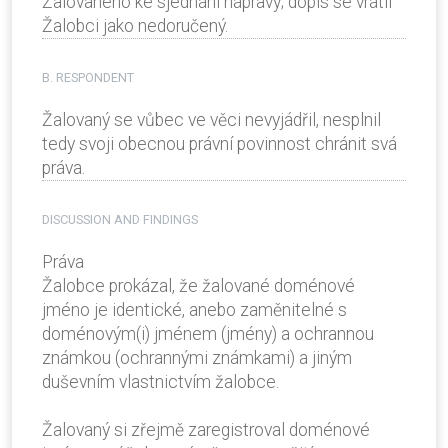
Žalovaného ke sjednání nápravy; dopis se vrátil
Žalobci jako nedoručený.
B. RESPONDENT
Žalovaný se vůbec ve věci nevyjádřil, nesplnil
tedy svoji obecnou právní povinnost chránit svá
práva.
DISCUSSION AND FINDINGS
Práva
Žalobce prokázal, že žalované doménové
jméno je identické, anebo zaměnitelné s
doménovým(i) jménem (jmény) a ochrannou
známkou (ochrannými známkami) a jiným
duševním vlastnictvím žalobce.
Žalovaný si zřejmě zaregistroval doménové