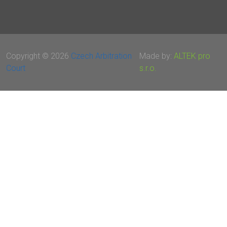
Copyright © 2026
Czech Arbitration
Made by:
ALTEK pro
Court
s.r.o.