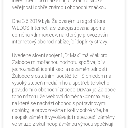
investicemi do marketingu i v rámci široké
veřejnosti dobře známou obchodní značkou.
Dne 3.6.2019 byla Žalovaným u registrátora
WEDOS Internet, a.s. zaregistrována sporná
doména <dr-max.eu>, na které je provozován
internetový obchod nabízející doplňky stravy.
Uvedené slovní spojení „Dr.Max“ má však pro
Žalobce mimořádnou hodnotu spočívající v
jednoznačné identifikaci a nezaměnitelnosti
Žalobce s ostatními soutěžiteli. S ohledem na
vysoký stupeň mediálního a spotřebitelského
povědomí o obchodní značce Dr.Max je Žalobce
toho názoru, že webová doména <dr-max.eu>,
na které se nachází obchod s potravinovými
doplňky, je provozována nikoli v dobré víře, ba
naopak záměrně vyvolávající nebezpečí záměny
ve snaze získat neoprávněnou výhodu spočívají