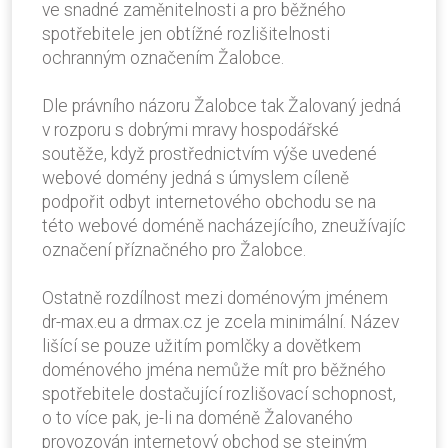
ve snadné zaměnitelnosti a pro běžného
spotřebitele jen obtížné rozlišitelnosti
ochranným označením Žalobce.
Dle právního názoru Žalobce tak Žalovaný jedná
v rozporu s dobrými mravy hospodářské
soutěže, když prostřednictvím výše uvedené
webové domény jedná s úmyslem cíleně
podpořit odbyt internetového obchodu se na
této webové doméně nacházejícího, zneužívajíc
označení příznačného pro Žalobce.
Ostatně rozdílnost mezi doménovým jménem
dr-max.eu a drmax.cz je zcela minimální. Název
lišící se pouze užitím pomlčky a dovětkem
doménového jména nemůže mít pro běžného
spotřebitele dostačující rozlišovací schopnost,
o to více pak, je-li na doméně Žalovaného
provozován internetový obchod se stejným