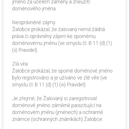
jméno za účelem záměny a zneužití
doménového jména.
Neoprávněné zájmy
Žalobce prokázal, že žalovaný nemá žádná
práva či oprávněný zájem ke spornému
doménovému jménu (ve smyslu čl. B 11 (d) (1)
(ii) Pravidel).
Zlá víra
Žalobce prokázal, že sporné doménové jméno
bylo registrováno a je užíváno ve zlé víře (ve
smyslu čl. B 11 (d) (1) (iii) Pravidel).
Je zřejmé, že Žalovaný si zaregistroval
doménové jméno záměrně parazitující na
doménovém jménu (jménech) a ochranné
známce (ochranných známkách) Žalobce.