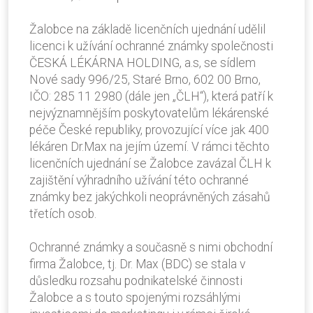
Žalobce na základě licenčních ujednání udělil
licenci k užívání ochranné známky společnosti
ČESKÁ LÉKÁRNA HOLDING, a.s, se sídlem
Nové sady 996/25, Staré Brno, 602 00 Brno,
IČO: 285 11 2980 (dále jen „ČLH“), která patří k
nejvýznamnějším poskytovatelům lékárenské
péče České republiky, provozující více jak 400
lékáren Dr.Max na jejím území. V rámci těchto
licenčních ujednání se Žalobce zavázal ČLH k
zajištění výhradního užívání této ochranné
známky bez jakýchkoli neoprávněných zásahů
třetích osob.
Ochranné známky a současně s nimi obchodní
firma Žalobce, tj. Dr. Max (BDC) se stala v
důsledku rozsahu podnikatelské činnosti
Žalobce a s touto spojenými rozsáhlými