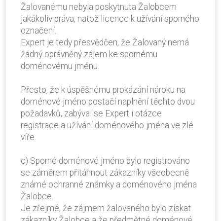
Žalovanému nebyla poskytnuta Žalobcem
jakákoliv práva, natož licence k užívání sporného
označení.
Expert je tedy přesvědčen, že Žalovaný nemá
žádný oprávněný zájem ke spornému
doménovému jménu.
Přesto, že k úspěšnému prokázání nároku na
doménové jméno postačí naplnění těchto dvou
požadavků, zabýval se Expert i otázce
registrace a užívání doménového jména ve zlé
víře.
c) Sporné doménové jméno bylo registrováno
se záměrem přitáhnout zákazníky všeobecně
známé ochranné známky a doménového jména
Žalobce.
Je zřejmé, že zájmem žalovaného bylo získat
zákazníky Žalobce a že předmětné doménové