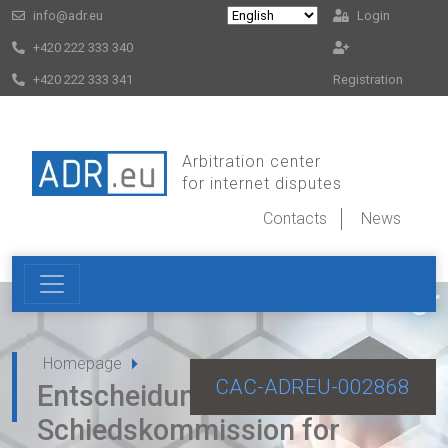
info@adr.eu
Login
+420 222 333 340
+420 222 333 341
Registration
Arbitration center
for internet disputes
Contacts
News
Homepage
CAC-ADREU-002868
Entscheidung der
Schiedskommission for