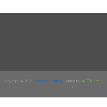
Copyright © 2026
Czech Arbitration
Made by:
ALTEK pro
Court
s.r.o.