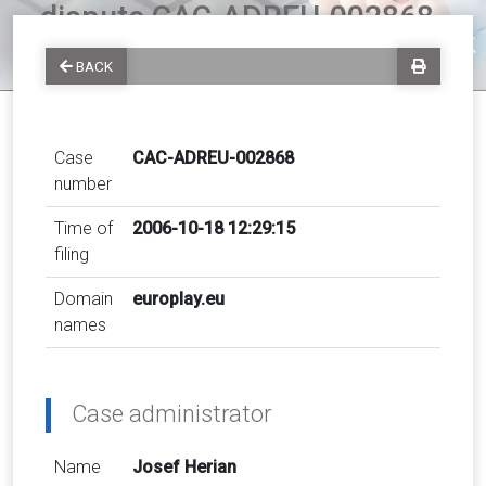
dispute CAC-ADREU-002868
BACK
Case
CAC-ADREU-002868
number
Time of
2006-10-18 12:29:15
filing
Domain
europlay.eu
names
Case administrator
Name
Josef Herian