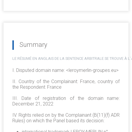
Summary
LE RÉSUMÉ EN ANGLAIS DE LA SENTENCE ARBITRALE SE TROUVE À L
I. Disputed domain name: <leroymerlin-groupes.eu>
II. Country of the Complainant: France, country of
the Respondent: France
III. Date of registration of the domain name:
December 21, 2022
IV. Rights relied on by the Complainant (B(11)(f) ADR
Rules) on which the Panel based its decision:
international trademark LEROY-MERLIN n°