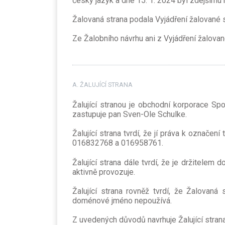
český jazyk a dne 15. 1. 2024 byl zdejším
Žalovaná strana podala Vyjádření žalované s
Ze Žalobního návrhu ani z Vyjádření žalova
A. ŽALUJÍCÍ STRANA
Žalující stranou je obchodní korporace S
zastupuje pan Sven-Ole Schulke.
Žalující strana tvrdí, že jí práva k označ
016832768 a 016958761.
Žalující strana dále tvrdí, že je držitelem doménov
aktivně provozuje.
Žalující strana rovněž tvrdí, že Žalovan
doménové jméno nepoužívá.
Z uvedených důvodů navrhuje Žalující stran