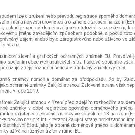
oudem lze o zrušení nebo převodu registrace sporného doménov
o jména nejvyšší úrovně .eu a o změně a zrušení nařízení (ES)
nout, pokud je sporné doménové jméno totožné s označením, k
takovému jménu zavádějícím způsobem podobné, a pokud toto d
právněný zájem, anebo bylo zaregistrováno nebo užíváno ve zlé
cí strana.
lastnictví slovní a grafických ochranných známek EU. Pravdivé 
eno spojením obecných anglických slov. I takové spojení je však 
posuzuje zdejší rozhodčí soud ale příslušný známkový úřad.
ranné známky nemohla domáhat za předpokladu, že by Žalova
ako ochranné známky Žalující stranou. Žalovaná strana však nepr
jména v roce 2019.
námek Žalující stranou v řízení před zdejším rozhodčím soudem
hranné známky v době registrace sporného doménového jména n
motné existence ochranné známky ve smyslu čl. 18 nařízení (
mky delšího než pět let. Z tvrzení Žalující strany prokázaného in
istinktivní částí, jako je sporné doménové jméno, a doménami 
ámky užívá na různých trzích v rámci EU.