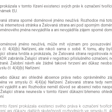
 prokázala v tomto řízení existenci svých práv k označení tvoř
známek EU.
lovaná strana sporné doménové jméno neužívá. Rozhodce má tot
internetová stránka a Žalovaná strana ani pod sporným domé
oménového jména nevyjádřila a ani nevyjádřila zájem sporné do
doménové jméno neužívá, může mít význam pro posuzování o
čl. 4(4)(b) Nařízení, ale nikoli sama o sobě. K tomu, aby b
ující strana tvrdila a prokázala, že Žalovaná strana registrova
ADR zabránila Žalující straně v registraci příslušného označen
raně. Žalobní návrh ale žádné takové tvrzení ani důkaz neobs
lu čl. 4(4)(b) Nařízení.
 nebo důkaz ani ohledně absence práva nebo oprávněného záj
ména ve smyslu čl. 4(4)(a) Nařízení. Žalovaná strana tedy n
í vyjádřit a ani Rozhodce neměl důvod se absencí nebo naopa
 Žalující strana neunesla v tomto řízení důkazní břemeno ohl
ní.
omto řízení prokázala existenci svého práva k označení tvoří
rzení ani důkazy dalších skutečností rozhodných ve smyslu čl. 