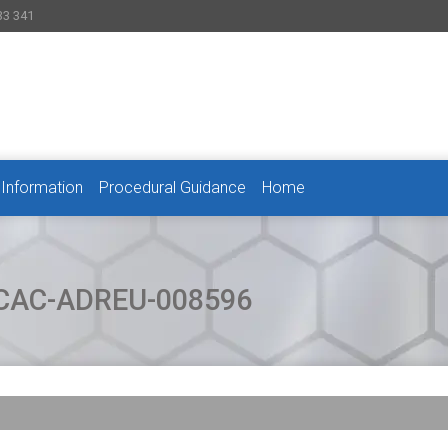
33 341
 Information
Procedural Guidance
Home
e CAC-ADREU-008596