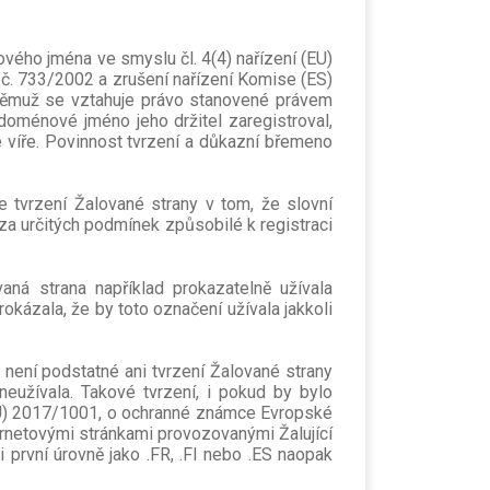
ého jména ve smyslu čl. 4(4) nařízení (EU)
 č. 733/2002 a zrušení nařízení Komise (ES)
 němuž se vztahuje právo stanovené právem
oménové jméno jeho držitel zaregistroval,
 víře. Povinnost tvrzení a důkazní břemeno
je tvrzení Žalované strany v tom, že slovní
za určitých podmínek způsobilé k registraci
ná strana například prokazatelně užívala
okázala, že by toto označení užívala jakkoli
 není podstatné ani tvrzení Žalované strany
eužívala. Takové tvrzení, i pokud by bylo
EU) 2017/1001, o ochranné známce Evropské
ternetovými stránkami provozovanými Žalující
první úrovně jako .FR, .FI nebo .ES naopak