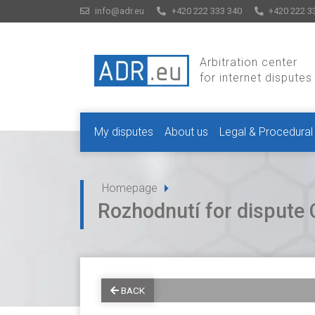
info@adr.eu
+420 222 333 340
+420 222 3
Arbitration center
for internet disputes
My disputes
About us
Legal & Procedural
Homepage
Rozhodnutí for disput
BACK