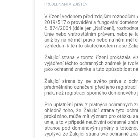
PROJEDNÁNÍ A ZJIŠTĚNÍ
V řízení vedeném před zdejším rozhodčím s
2019/517 o provádění a fungování doménovéh
č. 874/2004 (dále jen „Nařízení), rozhod
Unie nebo vnitrostátním právem, nebo je 
aniž by na ně měl právo nebo na něm měl o
vzhledem k těmto skutečnostem nese Žalují
Žalující strana v tomto řízení prokázala v
vyjádření těchto ochranných známek je tvoř
jako ochranná známka a tuto způsobilost ne
Žalující strana by se svého práva z och
předmětného označení před jeho registrací j
jinak, než registrací sporného doménového 
Pro uplatnění práv z platných ochranných z
ohledně toho, že Žalující strana tyto oc
prokázáno, může mít význam pro otázku sa
unie, a to v případě neužívání ochranné zná
stranou pod doménovými jmény s totožnou d
vyplývá, že Žalující strana své ochranné zn