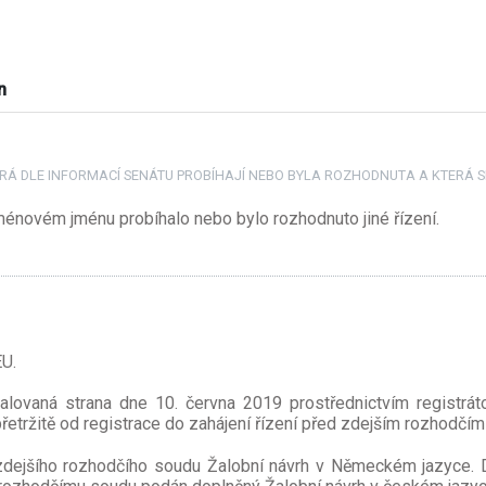
n
TERÁ DLE INFORMACÍ SENÁTU PROBÍHAJÍ NEBO BYLA ROZHODNUTA A KTERÁ
novém jménu probíhalo nebo bylo rozhodnuto jiné řízení.
U.
ovaná strana dne 10. června 2019 prostřednictvím registráto
tržitě od registrace do zahájení řízení před zdejším rozhodčí
 zdejšího rozhodčího soudu Žalobní návrh v Německém jazyce. 