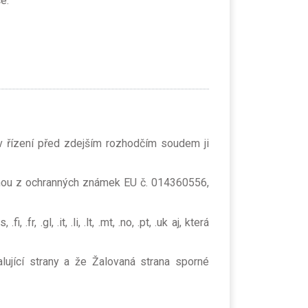
e.
v řízení před zdejším rozhodčím soudem ji
plynou z ochranných známek EU č. 014360556,
fr, .gl, .it, .li, .lt, .mt, .no, .pt, .uk aj, která
lující strany a že Žalovaná strana sporné