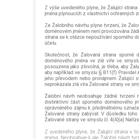
Z výše uvedeného plyne, že Žalující strana
jména plynoucích z vlastnictví ochranných 
Ze Žalobního návrhu plyne tvrzení, že Ža
doménovém jménem není provozována žádná 
strana se k otázce nepoužívání sporného d
účelu.
Skutečnost, že Žalovaná strana sporné 
doménového jména ve zlé víře ve smyslu 
posouzena jako zlovolná, je třeba, aby Žal
aby například ve smyslu § B11(f) Pravidel 
jeho převodem nebo pronájmem Žalující st
neprokázala zlá víra Žalované strany ve smys
Žalobní návrh neobsahuje žádné tvrzení
distinktivní část sporného doménového j
oprávněného zájmu k předmětnému označen
Žalované strany zabývat. V důsledku toho
Žalované strany ve smyslu čl. 4(4)(a) Naříze
Z uvedeného plyne, že Žalující strana v t
jména. Neobsahuje-li ale Žalobní návrh tv