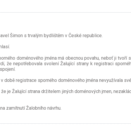
avel Šimon s trvalým bydlištěm v České republice.
lasí.
t sporného doménového jména má obecnou povahu, neboť ji tvoří 
í, že nepotřebovala svolení Žalující strany k registraci sporné
spojení.
rana v době registrace sporného doménového jména nevyužívala sv
, že je Žalující strana držitelem jiných doménových jmen, nezakl
na zamítnutí Žalobního návrhu.