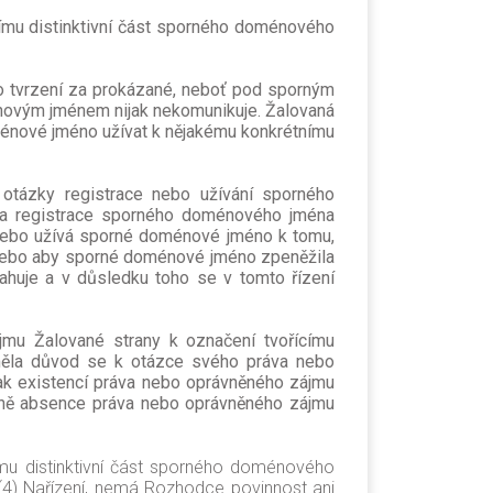
ícímu distinktivní část sporného doménového
o tvrzení za prokázané, neboť pod sporným
novým jménem nijak nekomunikuje. Žalovaná
ménové jméno užívat k nějakému konkrétnímu
tázky registrace nebo užívání sporného
yla registrace sporného doménového jména
la nebo užívá sporné doménové jméno k tomu,
í, nebo aby sporné doménové jméno zpeněžila
ahuje a v důsledku toho se v tomto řízení
mu Žalované strany k označení tvořícímu
eměla důvod se k otázce svého práva nebo
k existencí práva nebo oprávněného zájmu
edně absence práva nebo oprávněného zájmu
címu distinktivní část sporného doménového
4(4) Nařízení, nemá Rozhodce povinnost ani