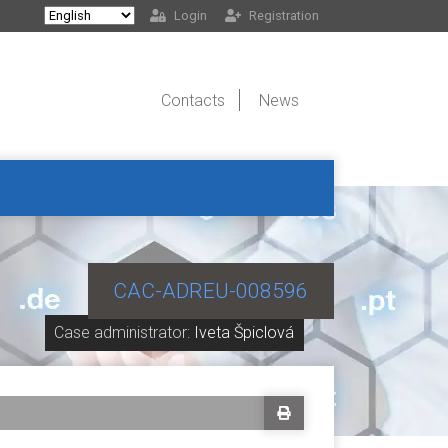
Login
Registration
Contacts
News
CAC-ADREU-008596
Case administrator:
Iveta Špiclová