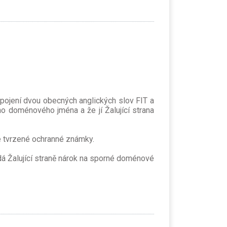
spojení dvou obecných anglických slov FIT a
ho doménového jména a že jí Žalující strana
é tvrzené ochranné známky.
ádá Žalující straně nárok na sporné doménové