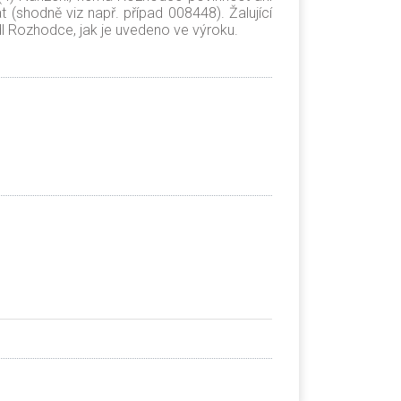
at (shodně viz např. případ 008448). Žalující
odl Rozhodce, jak je uvedeno ve výroku.