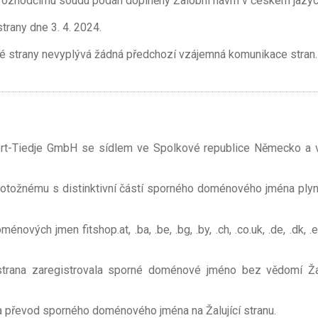
u rozhodčímu soudu podán doplněný Žalobní návrh v českém jazyc
trany dne 3. 4. 2024.
né strany nevyplývá žádná předchozí vzájemná komunikace stran.
port-Tiedje GmbH se sídlem ve Spolkové republice Německo a 
ení totožnému s distinktivní částí sporného doménového jména 
ých jmen fitshop.at, .ba, .be, .bg, .by, .ch, .co.uk, .de, .dk, .es, .fi, .
á strana zaregistrovala sporné doménové jméno bez vědomí Ža
a převod sporného doménového jména na Žalující stranu.