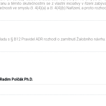
anu a těmito skutečnostmi se z vlastní iniciativy v řízení zabýv
čnosti ve smyslu čl. 4(4)(a) a čl. 4(4)(b) Nařízení, a proto rozh
du s § B12 Pravidel ADR rozhodl o zamítnutí Žalobního návrhu.
 Radim Polčák Ph.D.