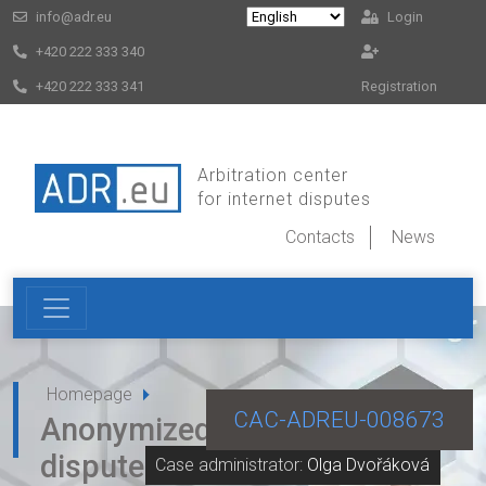
info@adr.eu
Login
+420 222 333 340
+420 222 333 341
Registration
Arbitration center
for internet disputes
Contacts
News
Homepage
CAC-ADREU-008673
Anonymized decision for
dispute CAC-ADREU-008673
Case administrator:
Olga Dvořáková