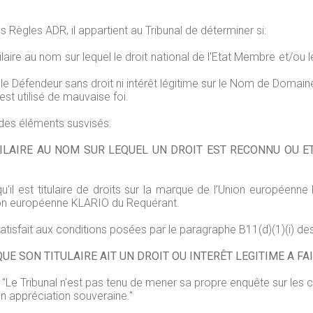
ègles ADR, il appartient au Tribunal de déterminer si:
laire au nom sur lequel le droit national de l'Etat Membre et/ou 
 le Défendeur sans droit ni intérêt légitime sur le Nom de Domain
est utilisé de mauvaise foi.
 des éléments susvisés.
ILAIRE AU NOM SUR LEQUEL UN DROIT EST RECONNU OU ET
u'il est titulaire de droits sur la marque de l’Union européen
ion européenne KLARIO du Requérant.
satisfait aux conditions posées par le paragraphe B11(d)(1)(i) d
UE SON TITULAIRE AIT UN DROIT OU INTERÊT LEGITIME A FA
e Tribunal n'est pas tenu de mener sa propre enquête sur les cir
n appréciation souveraine."