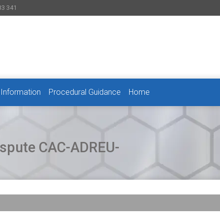
33 341
 Information
Procedural Guidance
Home
 dispute CAC-ADREU-