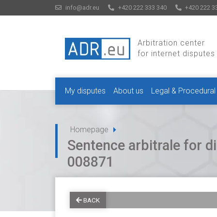
info@adr.eu
+420 222 333 340
+420 222 3
Arbitration center
for internet disputes
My disputes
About us
Legal & Procedural
Homepage
Sentence arbitrale for
008871
BACK