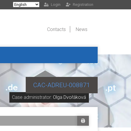
Login
Registration
Contacts
News
CAC-ADREU-008871
Case administrator:
Olga Dvořáková