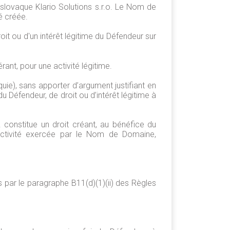
 slovaque Klario Solutions s.r.o. Le Nom de
é créée.
it ou d'un intérêt légitime du Défendeur sur
t, pour une activité légitime.
uie), sans apporter d’argument justifiant en
du Défendeur, de droit ou d’intérêt légitime à
. constitue un droit créant, au bénéfice du
’activité exercée par le Nom de Domaine,
s par le paragraphe B11(d)(1)(ii) des Règles