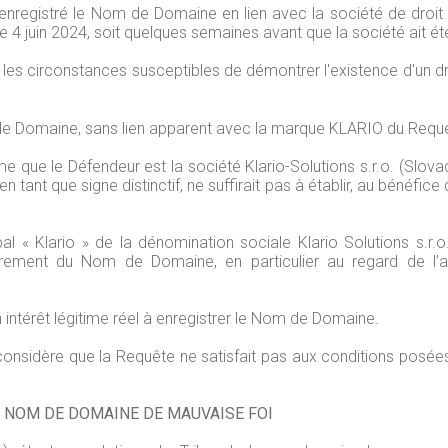
enregistré le Nom de Domaine en lien avec la société de droit
e 4 juin 2024, soit quelques semaines avant que la société ait ét
es circonstances susceptibles de démontrer l'existence d'un dro
Domaine, sans lien apparent avec la marque KLARIO du Requéran
e que le Défendeur est la société Klario-Solutions s.r.o. (Slovaq
tant que signe distinctif, ne suffirait pas à établir, au bénéfice 
pal « Klario » de la dénomination sociale Klario Solutions s.r.o
gistrement du Nom de Domaine, en particulier au regard de l
 intérêt légitime réel à enregistrer le Nom de Domaine.
 considère que la Requête ne satisfait pas aux conditions posée
DU NOM DE DOMAINE DE MAUVAISE FOI