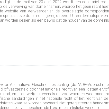
 ligt. In de mail van 20 april 2022 wordt een actietarief met
de verwerving van domeinnamen, waarop het geen recht heeft
 uit de website van Verweerder en de overgelegde corresponde
 speculatieve doeleinden geregistreerd. Uit eerdere uitsprake
an worden gezien als een bewijs dat de houder van de domein
n voor Alternatieve Geschillenbeslechting (de “ADR-Voorschrif
nd of vastgesteld door het nationale recht van een lidstaat en/o
claimd, en … de wet(en), evenals de voorwaarden waaronder het
ische aanduidingen in het nationale recht of het recht van d
lidstaten waar ze worden bewaard: niet-geregistreerde handelsm
nde titels van beschermde literaire en artistieke werken).