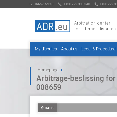
info@adr.eu
+420 222 333 340
+420 222 3
Arbitration center
for internet disputes
My disputes
About us
Legal & Procedural
Homepage
Arbitrage-beslissing f
008659
BACK