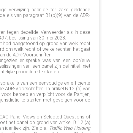
ige verwijzing naar de ter zake geldende
e eis van paragraaf B1(b)(9) van de ADR-
er tegen dezelfde Verweerder als in deze
497, beslissing van 30 mei 2023.
et had aangetoond op grond van welk recht
erd om welk recht of welke rechten het gaat
van de ADR-Voorschriften.
angezien er sprake was van een opnieuw
issingen van een panel zijn definitief, niet
telijke procedure te starten.
r sprake is van een eenvoudige en efficiënte
 ADR-Voorschriften. In artikel B 12 (a) van
r voor beroep en verplicht voor de Partijen,
jurisdictie te starten met gevolgen voor de
f CAC Panel Views on Selected Questions of
oet het panel op grond van artikel B 12 (a)
identiek zijn. Zie o.a.
Traffic Web Holding