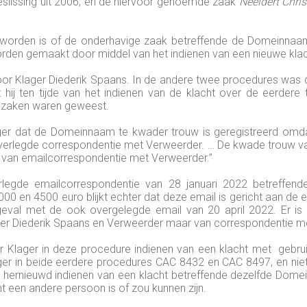
eslissing uit 2006, en de hiervoor genoemde zaak
Neeldert Chri
te worden is of de onderhavige zaak betreffende de Domeinna
worden gemaakt door middel van het indienen van een nieuwe kl
oor Klager Diederik Spaans. In de andere twee procedures was d
 hij ten tijde van het indienen van de klacht over de eerdere
e zaken waren geweest.
lager dat de Domeinnaam te kwader trouw is geregistreerd o
t de overlegde correspondentie met Verweerder. … De kwade trouw 
 van emailcorrespondentie met Verweerder.”
rlegde emailcorrespondentie van 28 januari 2022 betreffe
 en 4500 euro blijkt echter dat deze email is gericht aan de e
 geval met de ook overgelegde email van 20 april 2022. Er i
ger Diederik Spaans en Verweerder maar van correspondentie me
or Klager in deze procedure indienen van een klacht met gebr
r in beide eerdere procedures CAC 8432 en CAC 8497, en niet a
et hernieuwd indienen van een klacht betreffende dezelfde Dom
ht een andere persoon is of zou kunnen zijn.