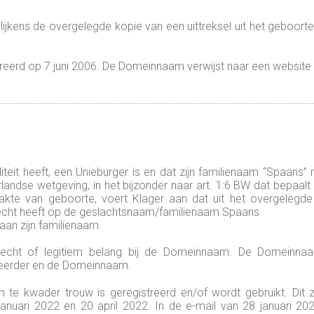
 Blijkens de overgelegde kopie van een uittreksel uit het geboor
eerd op 7 juni 2006. De Domeinnaam verwijst naar een website
aliteit heeft, een Unieburger is en dat zijn familienaam “Spaans
landse wetgeving, in het bijzonder naar art. 1:6 BW dat bepaa
e van geboorte, voert Klager aan dat uit het overgelegde u
 recht heeft op de geslachtsnaam/familienaam Spaans
aan zijn familienaam.
 recht of legitiem belang bij de Domeinnaam. De Domeinn
weerder en de Domeinnaam.
e kwader trouw is geregistreerd en/of wordt gebruikt. Dit z
anuari 2022 en 20 april 2022. In de e-mail van 28 januari 2