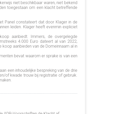
jkerwijs niet beschikbaar waren, niet bekend
orden toegestaan om een klacht betreffende
Het Panel constateert dat door Klager in de
nnen leiden. Klager heeft evenmin expliciet
koop aanbiedt. Immers, de overgelegde
streeks 4.000 Euro dateert al van 2022,
t te koop aanbieden van de Domeinnaam al in
rgumenten bevat waarom er sprake is van een
 aan een inhoudelijke bespreking van de drie
/of kwade trouw bij registratie of gebruik.
 maken.
e ADR-Voorschriften de Klacht af.