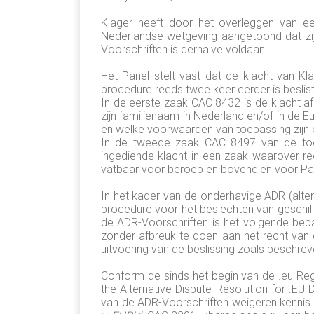
Klager heeft door het overleggen van ee
Nederlandse wetgeving aangetoond dat zi
Voorschriften is derhalve voldaan.
Het Panel stelt vast dat de klacht van 
procedure reeds twee keer eerder is beslist
In de eerste zaak CAC 8432 is de klacht 
zijn familienaam in Nederland en/of in de 
en welke voorwaarden van toepassing zijn e
In de tweede zaak CAC 8497 van de toen
ingediende klacht in een zaak waarover reed
vatbaar voor beroep en bovendien voor Part
In het kader van de onderhavige ADR (altern
procedure voor het beslechten van geschill
de ADR-Voorschriften is het volgende bepaal
zonder afbreuk te doen aan het recht van d
uitvoering van de beslissing zoals beschr
Conform de sinds het begin van de .eu Reg
the Alternative Dispute Resolution for .E
van de ADR-Voorschriften weigeren kennis t