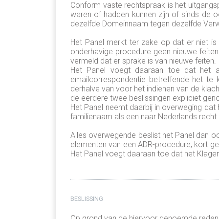
Conform vaste rechtspraak is het uitgangspu
waren of hadden kunnen zijn of sinds de o
dezelfde Domeinnaam tegen dezelfde Verwe
Het Panel merkt ter zake op dat er niet is
onderhavige procedure geen nieuwe feiten z
vermeld dat er sprake is van nieuwe feiten
Het Panel voegt daaraan toe dat het 
emailcorrespondentie betreffende het t
derhalve van voor het indienen van de klac
de eerdere twee beslissingen expliciet ge
Het Panel neemt daarbij in overweging dat 
familienaam als een naar Nederlands recht 
Alles overwegende beslist het Panel dan ook
elementen van een ADR-procedure, kort geze
Het Panel voegt daaraan toe dat het Klage
BESLISSING
Op grond van de hiervoor genoemde redenen