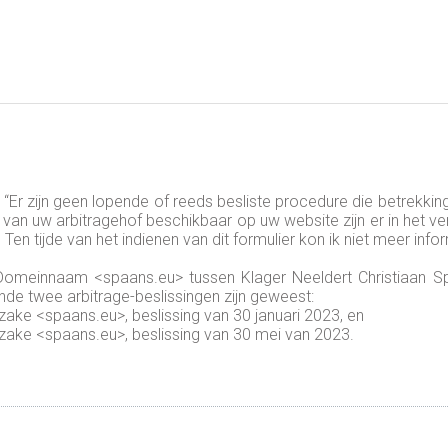
e: “Er zijn geen lopende of reeds besliste procedure die betrekk
er van uw arbitragehof beschikbaar op uw website zijn er in het 
en tijde van het indienen van dit formulier kon ik niet meer info
Domeinnaam <spaans.eu> tussen Klager Neeldert Christiaan Sp
de twee arbitrage-beslissingen zijn geweest:
ke <spaans.eu>, beslissing van 30 januari 2023, en
ke <spaans.eu>, beslissing van 30 mei van 2023.