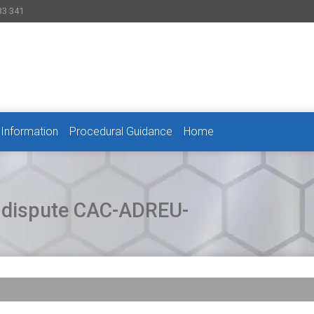
33 341
 Information
Procedural Guidance
Home
or dispute CAC-ADREU-