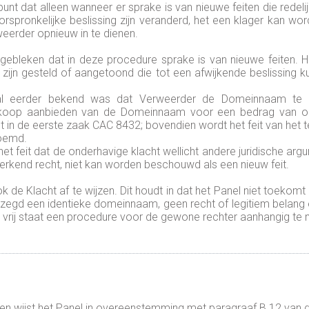
nt dat alleen wanneer er sprake is van nieuwe feiten die redeli
orspronkelijke beslissing zijn veranderd, het een klager kan w
erder opnieuw in te dienen.
 gebleken dat in deze procedure sprake is van nieuwe feiten. 
ijn gesteld of aangetoond die tot een afwijkende beslissing ku
.
al eerder bekend was dat Verweerder de Domeinnaam te 
e koop aanbieden van de Domeinnaam voor een bedrag van om
ht in de eerste zaak CAC 8432; bovendien wordt het feit van he
noemd.
het feit dat de onderhavige klacht wellicht andere juridische a
erkend recht, niet kan worden beschouwd als een nieuw feit.
 de Klacht af te wijzen. Dit houdt in dat het Panel niet toekomt
gd een identieke domeinnaam, geen recht of legitiem belang en
r vrij staat een procedure voor de gewone rechter aanhangig te
 wijst het Panel in overeenstemming met paragraaf B 12 van d