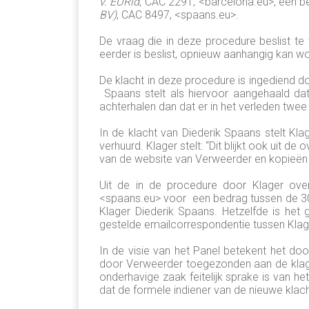
v. EURid
, CAC 2291, <barcelona.eu>, een b
BV)
, CAC 8497, <spaans.eu>.
De vraag die in deze procedure beslist 
eerder is beslist, opnieuw aanhangig kan 
De klacht in deze procedure is ingediend d
Spaans stelt als hiervoor aangehaald dat
achterhalen dan dat er in het verleden twe
In de klacht van Diederik Spaans stelt K
verhuurd. Klager stelt: “Dit blijkt ook ui
van de website van Verweerder en kopieën
Uit de in de procedure door Klager ove
<spaans.eu> voor een bedrag tussen de 3000
Klager Diederik Spaans. Hetzelfde is het
gestelde emailcorrespondentie tussen Kla
In de visie van het Panel betekent het do
door Verweerder toegezonden aan de klage
onderhavige zaak feitelijk sprake is van h
dat de formele indiener van de nieuwe klac