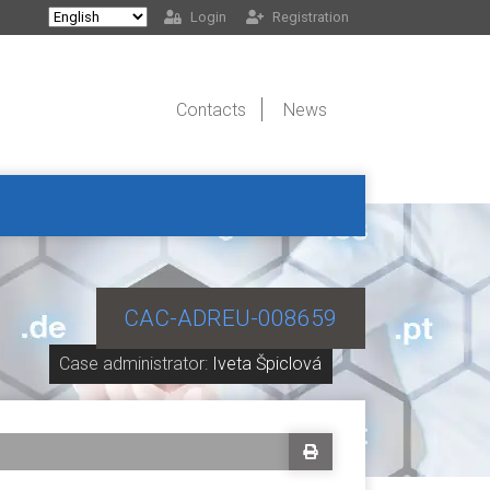
Login
Registration
Contacts
News
CAC-ADREU-008659
Case administrator:
Iveta Špiclová