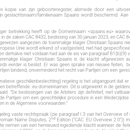
n kopie van zijn geboorteregister, alsmede door een uitvoer
jn geslachtsnaam/familienaam Spaans wordt beschermd. Aan d
Klager betrekking heeft op de Domeinnaam <spaans.eu> waarov
 in de zaken CAC 8432, beslissing van 30 januari 2023, en CAC 8
afgewezen aangezien de toenmalige klager Christiaan Spaans ni
Europese Unie wordt erkend of vastgesteld, niet had gespecifice
n derhalve niet voldaan had aan de eis van paragraaf B1(b)(9) 
malige klager Christiaan Spaans is de klacht afgewezen a
s eerder is beslist. Er was geen sprake van nieuwe feiten, besl
ijen bindend, onverminderd het recht van Partijen om een gerech
atieve geschillenbeslechting) regeling is het uitgangpunt dat e
en betreffende .eu-domeinnamen. Dit is uitgewerkt in de geldende
d: “De beslissingen van de Arbiters zijn definitief, niet vatbaa
e Partijen om een gerechtelijke procedure in een Wederzijdse 
even in de Algemene voorwaarden.”
eling vaste rechtspraak (zie paragraaf I.3 van het Overview o
nd
U Domain Name Disputes, 2
Edition (“CAC .EU Overview 2.0”)) m
e nemen van een hernieuwd ingediende klacht wanneer de feiten 