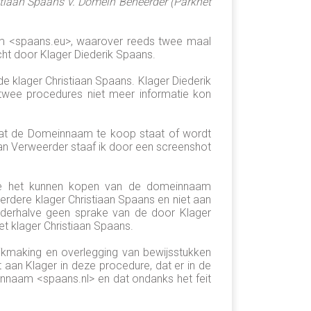
stiaan Spaans v. Domein Beheerder (Parknet
am <spaans.eu>, waarover reeds twee maal
acht door Klager Diederik Spaans.
e klager Christiaan Spaans. Klager Diederik
 twee procedures niet meer informatie kon
mdat de Domeinnaam te koop staat of wordt
van Verweerder staaf ik door een screenshot
nde het kunnen kopen van de domeinnaam
erdere klager Christiaan Spaans en niet aan
s derhalve geen sprake van de door Klager
t klager Christiaan Spaans.
uikmaking en overlegging van bewijsstukken
an Klager in deze procedure, dat er in de
einnaam <spaans.nl> en dat ondanks het feit